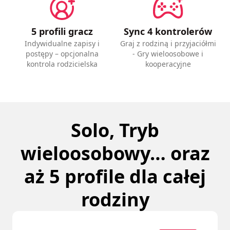
5 profili gracz
Sync 4 kontrolerów
Indywidualne zapisy i
Graj z rodziną i przyjaciółmi
postępy – opcjonalna
- Gry wieloosobowe i
kontrola rodzicielska
kooperacyjne
Solo, Tryb
wieloosobowy… oraz
aż 5 profile dla całej
rodziny