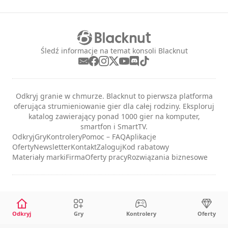
Śledź informacje na temat konsoli Blacknut
Odkryj granie w chmurze. Blacknut to pierwsza platforma
oferująca strumieniowanie gier dla całej rodziny. Eksploruj
katalog zawierający ponad 1000 gier na komputer,
smartfon i SmartTV.
Odkryj
Gry
Kontrolery
Pomoc – FAQ
Aplikacje
Oferty
Newsletter
Kontakt
Zaloguj
Kod rabatowy
Materiały marki
Firma
Oferty pracy
Rozwiązania biznesowe
Informacje prawne
Warunki usług
Odkryj
Gry
Kontrolery
Oferty
Prywatność