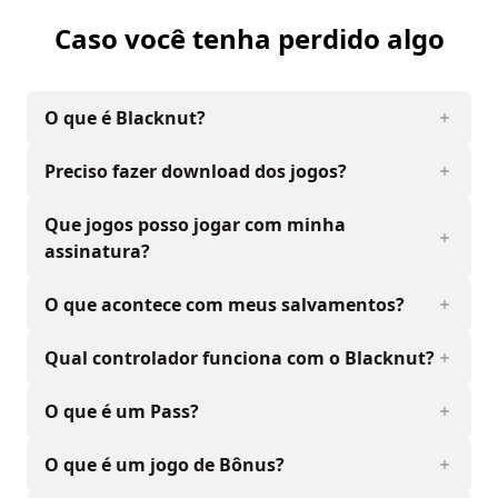
Caso você tenha perdido algo
O que é Blacknut?
Preciso fazer download dos jogos?
Que jogos posso jogar com minha
assinatura?
O que acontece com meus salvamentos?
Qual controlador funciona com o Blacknut?
O que é um Pass?
O que é um jogo de Bônus?