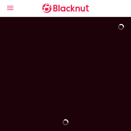
Esta é a experiência Blacknut Cloud Gaming