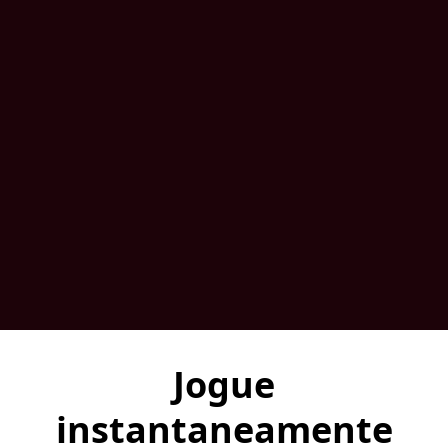
Jogue
instantaneamente