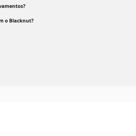
lvamentos?
m o Blacknut?