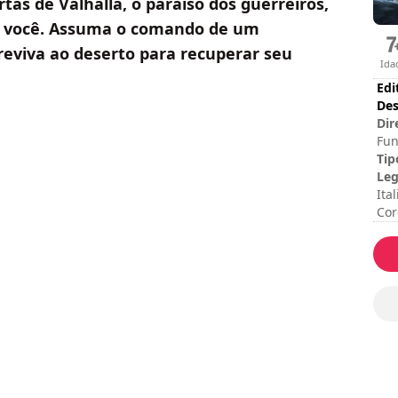
tas de Valhalla, o paraíso dos guerreiros,
e você. Assuma o comando de um
reviva ao deserto para recuperar seu
Ida
Edi
Des
Dir
Fun
tra
Tip
res
Leg
Ita
Cor
Dur
Dur
Dif
Cla