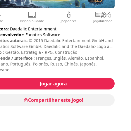
de
Disponibilidade
Jogadores
Jogabilidade
tora:
Daedalic Entertainment
envolvedor:
Funatics Software
eitos autorais:
© 2015 Daedalic Entertainment GmbH and
atics Software GmbH. Daedalic and the Daedalic-Logo are
demarks of Daedalic Entertainment GmbH. All rights
o
: Gestão, Estratégia - RPG, Construção
erved.
enda / Interface
: Françes, Inglês, Alemão, Espanhol,
liano, Português, Polonês, Russo, Chinês, Japonês,
eano
ação da sessão
: > 30 minutos
ação total
: 52h
Jogar agora
iculdade
: média
ssificação
: Hooked Gamers : 7/10
Compartilhar este jogo!