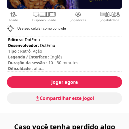
Idade
Disponibilidade
Jogadores
Jogabilidade
Use seu celular como controle
Editora:
DotEmu
Desenvolvedor:
DotEmu
Tipo
: Retrô, Ação
Legenda / Interface
: Inglês
Duração da sessão
: 10 - 30 minutos
Dificuldade
: alta
Modo Multiplayer
: Local, Cooperation, 2 Players
Para inserir moedas, pressione a tecla "C" em seu teclado
Jogar agora
ou a tecla "Start" em seu controle.
Compartilhar este jogo!
Caso você tenha perdido algo