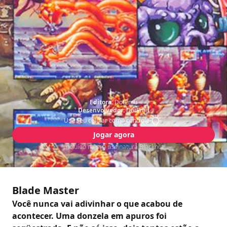
Editora:
DotEmu
Desenvolvedor:
DotEmu
Use seu celular como controle
Jogar agora
Incluído na sua assinatura Blacknut
Blade Master
Você nunca vai adivinhar o que acabou de
acontecer. Uma donzela em apuros foi