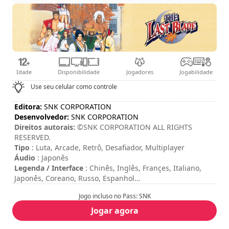
Idade
Disponibilidade
Jogadores
Jogabilidade
Use seu celular como controle
Editora:
SNK CORPORATION
Desenvolvedor:
SNK CORPORATION
Direitos autorais:
©SNK CORPORATION ALL RIGHTS
RESERVED.
Tipo
: Luta, Arcade, Retrô, Desafiador, Multiplayer
Áudio
: Japonês
Legenda / Interface
: Chinês, Inglês, Françes, Italiano,
Japonês, Coreano, Russo, Espanhol
Duração da sessão
: 10 - 30 minutos
Jogo incluso no Pass: SNK
Duração total
: 5h
Dificuldade
: alta
Jogar agora
Modo Multiplayer
: Local, Competition, 2 Players