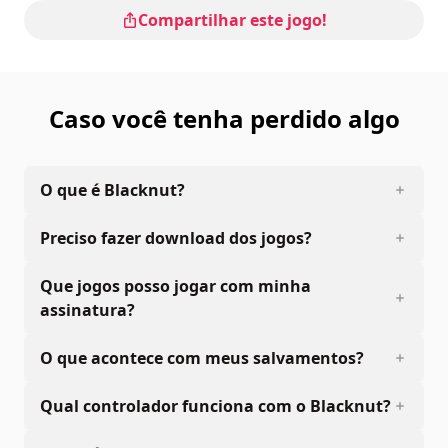
Classificação
: Nintendo Life : 9/10
Compartilhar este jogo!
Os comandos estão indicados nas opções do jogo.
O modo multiplayer online não está disponível no
momento.
Caso você tenha perdido algo
O que é Blacknut?
Preciso fazer download dos jogos?
Que jogos posso jogar com minha
assinatura?
O que acontece com meus salvamentos?
Qual controlador funciona com o Blacknut?