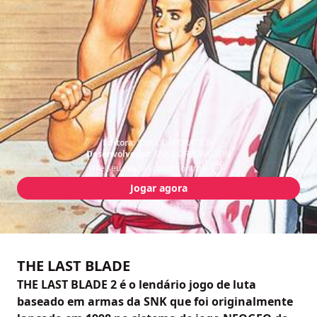
Editora:
SNK CORPORATION
Desenvolvedor:
SNK CORPORATION
Use seu celular como controle
Jogar agora
Jogo incluso no Pass: SNK
THE LAST BLADE
THE LAST BLADE 2 é o lendário jogo de luta
baseado em armas da SNK que foi originalmente