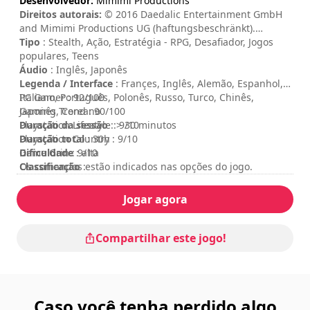
Desenvolvedor:
Mimimi Productions
Direitos autorais:
© 2016 Daedalic Entertainment GmbH
and Mimimi Productions UG (haftungsbeschränkt).
Shadow Tactics, the Shadow Tactics logo, the Daedalic
Tipo
: Stealth, Ação, Estratégia - RPG, Desafiador, Jogos
logo and the Mimimi Productions logo are trademarks of
populares, Teens
Daedalic Entertainment GmbH and/or Mimimi
Áudio
: Inglês, Japonês
Productions UG (haftungsbeschränkt). All rights reserved.
Legenda / Interface
: Françes, Inglês, Alemão, Espanhol,
Italiano, Português, Polonês, Russo, Turco, Chinês,
PC Gamer : 92/100
Japonês, Coreano
Gaming Trend : 90/100
Duração da sessão
Playstation Lifestyle : 9/10
: > 30 minutos
Duração total
Playstation Country : 9/10
: 30h
Dificuldade
Game Grin : 9/10
: alta
Classificação
Os comandos estão indicados nas opções do jogo.
:
Jogar agora
Compartilhar este jogo!
Caso você tenha perdido algo