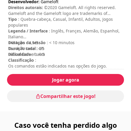
Desenvolvedor:
Gameloft
Direitos autorais:
©2020 Gameloft. All rights reserved.
Gameloft and the Gameloft logo are trademarks of
Gameloft in the U.S. and/or other countries. All other
Tipo
: Quebra-cabeça, Casual, Infantil, Adultos, Jogos
trademarks are the property of their respective owners.
populares
Legenda / Interface
: Inglês, Françes, Alemão, Espanhol,
Italiano
Duração da sessão
148Apps : 4,5/5
: < 10 minutos
Duração total
Touch Arcade : 4/5
: 2h
Dificuldade
Pocket Gamer : 4/5
: baixa
Classificação
:
Os comandos estão indicados nas opções do jogo.
Jogar agora
Compartilhar este jogo!
Caso você tenha perdido algo