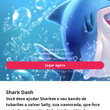
Editora:
Gameloft
Desenvolvedor:
Gameloft
Use seu celular como controle
Jogar agora
Incluído na sua assinatura Blacknut
Shark Dash
Você deve ajudar Sharkee e seu bando de
tubarões a salvar Sally, sua namorada, que fora