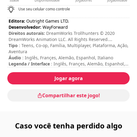
Idade
Disponibilidade
Jogadores
Jogabilidade
Use seu celular como controle
Editora:
Outright Games LTD.
Desenvolvedor:
WayForward
Direitos autorais:
DreamWorks Trollhunters © 2020
DreamWorks Animation LLC. All Rights Reserved.
Published by Outright Games Limited. Software © 2020
Tipo
: Teens, Co-op, Família, Multiplayer, Plataforma, Ação,
Outright Games Limited. Developed by WayForward.
Aventura
Distributed in Europe by BANDAI NAMCO Entertainment
Áudio
: Inglês, Françes, Alemão, Espanhol, Italiano
Europe S.A.S. and its subsidiaries. All other trademarks
Legenda / Interface
: Inglês, Françes, Alemão, Espanhol,
and copyrights are the property of their respective
Italiano, Português, Polonês, Russo, Holandês, Árabe,
owners. All Rights Reserved.
Chinês, Japonês
Jogar agora
Duração da sessão
: 10 - 30 minutos
Duração total
: 6h
Dificuldade
: média
Compartilhar este jogo!
Modo Multiplayer
: Local, Cooperation, 2 Players
Caso você tenha perdido algo