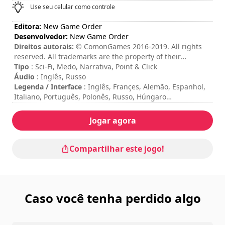
Use seu celular como controle
Editora:
New Game Order
Desenvolvedor:
New Game Order
Direitos autorais:
© ComonGames 2016-2019. All rights
reserved. All trademarks are the property of their
respective owners.
Tipo
: Sci-Fi, Medo, Narrativa, Point & Click
Áudio
: Inglês, Russo
Legenda / Interface
: Inglês, Françes, Alemão, Espanhol,
Italiano, Português, Polonês, Russo, Húngaro
Duração da sessão
: > 30 minutos
Duração total
: 4h
Jogar agora
Dificuldade
: média
Os comandos estão indicados nas opções do jogo.
Compartilhar este jogo!
Caso você tenha perdido algo