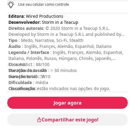
Use seu celular como controle
Editora:
Wired Productions
Desenvolvedor:
Storm in a Teacup
Direitos autorais:
© 2020 Storm in a Teacup S.R.L.
Developed by Storm in a Teacup S.R.L and published by
Wired Productions Ltd. All rights reserved.
Tipo
: Medo, Narrativa, Sci-Fi, Stealth
Áudio
: Inglês, Françes, Alemão, Espanhol, Italiano
Legenda / Interface
: Inglês, Françes, Alemão, Espanhol,
Italiano, Polonês, Russo, Húngaro, Chinês, Japonês,
Coreano
Xbox Addict : 88/100
Duração da sessão
The Xbox Hub : 4/5
: > 30 minutos
Duração total
Pure Nintendo : 7/10
: 5h
Dificuldade
: média
Classificação
Os comandos estão indicados nas opções do jogo.
:
Jogar agora
Compartilhar este jogo!