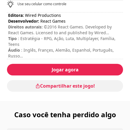
Use seu celular como controle
Editora:
Wired Productions
Desenvolvedor:
React Games
Direitos autorais:
©2016 React Games. Developed by
React Games. Licensed to and published by Wired
Productions Ltd. React Games, Super Dungeon Bros and
Tipo
: Estratégia - RPG, Ação, Luta, Multiplayer, Família,
the Super Dungeon Bros logo are trademarks of React
Teens
Games. All rights reserved.
Áudio
: Inglês, Françes, Alemão, Espanhol, Português,
Russo
Legenda / Interface
: Inglês, Françes, Alemão, Espanhol,
Italiano, Português, Polonês, Russo, Japonês, Coreano
Jogar agora
Duração da sessão
: 10 - 30 minutos
Dificuldade
: média
Modo Multiplayer
: Local, Competition, Cooperation, 2 to
Compartilhar este jogo!
4 Players
Os comandos estão indicados nas opções do jogo.
O modo multiplayer online não está disponível no
momento..
Caso você tenha perdido algo