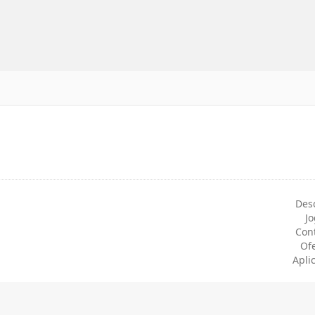
Des
J
Con
Of
Apli
ookies