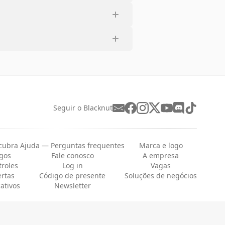
Seguir o Blacknut
cubra
Ajuda — Perguntas frequentes
Marca e logo
ogos
Fale conosco
A empresa
troles
Log in
Vagas
ertas
Código de presente
Soluções de negócios
cativos
Newsletter
Português