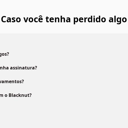
Caso você tenha perdido algo
gos?
inha assinatura?
lvamentos?
m o Blacknut?