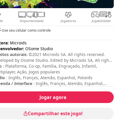
de
Disponibilidade
Jogadores
Jogabilidade
Use seu celular como controle
tora:
Microids
envolvedor:
OSome Studio
eitos autorais:
©2021 Microids SA. All rights reserved.
eloped by Osome Studio. Edited by Microids SA. All rights
erved. Peyo – 2020 – Licensed through I.M.P.S. (Brussels) –
o
: Plataforma, Co-op, Família, Engraçado, Infantil,
w.smurf.com
tiplayer, Ação, Jogos populares
dio
: Inglês, Françes, Alemão, Espanhol, Polonês
enda / Interface
: Inglês, Françes, Alemão, Espanhol,
liano, Português, Polonês, Russo, Holandês, Tcheco,
ena, Dinamarquês, Finlandês, Sueco, Norueguês, Turco,
Jogar agora
nês, Japonês, Coreano
ação da sessão
: 10 - 30 minutos
ação total
: 8h
Compartilhar este jogo!
iculdade
: média
o Multiplayer
: Local, Cooperation, 2 Players
ssificação
: Game Spew : 7/10