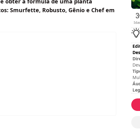
de obter a fórmula de uma planta
icos: Smurfette, Robusto, Gênio e Chef em
Ida
Edi
Des
Dir
Dev
res
Tip
ww
Mul
Áu
Leg
Ita
Rom
Chi
Dur
Dur
Dif
Mod
Cla