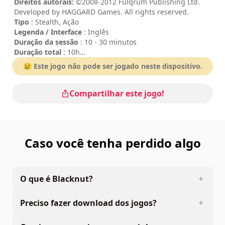
Direitos autorais:
©2008-2012 Fulqrum Publishing Ltd.
Developed by HAGGARD Games. All rights reserved.
Tipo
: Stealth, Ação
Legenda / Interface
: Inglês
Duração da sessão
: 10 - 30 minutos
Duração total
: 10h
Dificuldade
: média
😢 Este jogo não pode ser jogado neste dispositivo.
Os comandos estão indicados nas opções do jogo.
Compartilhar este jogo!
Caso você tenha perdido algo
O que é Blacknut?
Preciso fazer download dos jogos?