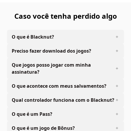
cable transmission, public performance, distribution or
extraction of the product or any trademark or copyright
Caso você tenha perdido algo
work that forms part of this product is prohibited.
Developed and published by DTG. The full credit list can
be accessed from The Catch “Options” menu.
O que é Blacknut?
Preciso fazer download dos jogos?
Que jogos posso jogar com minha
assinatura?
O que acontece com meus salvamentos?
Qual controlador funciona com o Blacknut?
O que é um Pass?
O que é um jogo de Bônus?