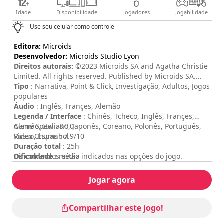
Idade
Disponibilidade
Jogadores
Jogabilidade
Use seu celular como controle
Editora:
Microids
Desenvolvedor:
Microids Studio Lyon
Direitos autorais:
©2023 Microids SA and Agatha Christie
Limited. All rights reserved. Published by Microids SA.
Developed by Microids Studio Lyon. All rights reserved.
Tipo
: Narrativa, Point & Click, Investigação, Adultos, Jogos
Murder On The Orient Express © 1934 Agatha Christie
populares
Limited. All rights reserved. MURDER ON THE ORIENT
Áudio
: Inglês, Françes, Alemão
EXPRESS, AGATHA CHRISTIE, POIROT, and the Agatha
Legenda / Interface
: Chinês, Tcheco, Inglês, Françes,
Christie Signature are registered trademarks of Agatha
Alemão, Italiano, Japonês, Coreano, Polonês, Português,
Game Spew : 8/10
Christie Limited in the UK and elsewhere. All rights
Russo, Espanhol
Video Chums : 7.9/10
reserved.
Duração total
: 25h
Dificuldade
Os comandos estão indicados nas opções do jogo.
: média
Classificação
:
Jogar agora
Compartilhar este jogo!