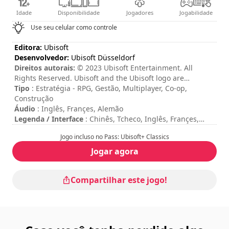
Idade
Disponibilidade
Jogadores
Jogabilidade
Use seu celular como controle
Editora:
Ubisoft
Desenvolvedor:
Ubisoft Düsseldorf
Direitos autorais:
© 2023 Ubisoft Entertainment. All
Rights Reserved. Ubisoft and the Ubisoft logo are
registered or unregistered trademarks of Ubisoft
Tipo
: Estratégia - RPG, Gestão, Multiplayer, Co-op,
Entertainment in the US and/or other countries. The
Construção
Settlers is a registered or unregistered trademark of
Áudio
: Inglês, Françes, Alemão
Ubisoft GmbH in the US and/or other countries.
Legenda / Interface
: Chinês, Tcheco, Inglês, Françes,
Alemão, Italiano, Japonês, Coreano, Polonês, Português,
Jogo incluso no Pass: Ubisoft+ Classics
Russo, Espanhol
Duração da sessão
: > 30 minutos
Jogar agora
Duração total
: 44h
Dificuldade
: média
Compartilhar este jogo!
Modo Multiplayer
: Online, Competition, Cooperation
Compras na aplicação.