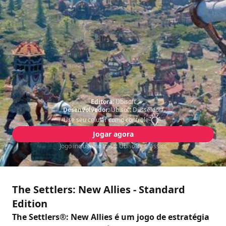
Editora:
Ubisoft
Desenvolvedor:
Ubisoft Düsseldorf
Use seu celular como controle
Jogar agora
Jogo incluso no Pass: Ubisoft+ Classics
The Settlers: New Allies - Standard
Edition
The Settlers®: New Allies é um jogo de estratégia