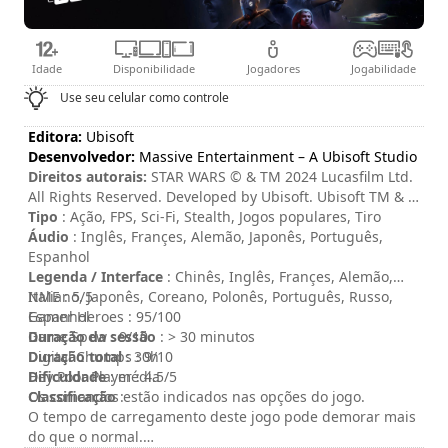
Idade
Disponibilidade
Jogadores
Jogabilidade
Use seu celular como controle
Editora:
Ubisoft
Desenvolvedor:
Massive Entertainment – A Ubisoft Studio
Direitos autorais:
STAR WARS © & TM 2024 Lucasfilm Ltd.
All Rights Reserved. Developed by Ubisoft. Ubisoft TM & ©
2024 Ubisoft Entertainment. All Rights Reserved.
Tipo
: Ação, FPS, Sci-Fi, Stealth, Jogos populares, Tiro
Áudio
: Inglês, Françes, Alemão, Japonês, Português,
Espanhol
Legenda / Interface
: Chinês, Inglês, Françes, Alemão,
Italiano, Japonês, Coreano, Polonês, Português, Russo,
NME : 5/5
Espanhol
Gamer Heroes : 95/100
Duração da sessão
Game Spew : 9/10
: > 30 minutos
Duração total
Digital Chumps : 9/10
: 30h
Dificuldade
Hey Poor Player : 4.5/5
: média
Classificação
Os comandos estão indicados nas opções do jogo.
:
O tempo de carregamento deste jogo pode demorar mais
do que o normal.