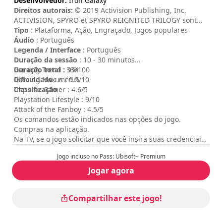
Desenvolvedor:
Iron Galaxy
Direitos autorais:
© 2019 Activision Publishing, Inc.
ACTIVISION, SPYRO et SPYRO REIGNITED TRILOGY sont
des marques d'Activision Publishing, Inc.
Tipo
: Plataforma, Ação, Engraçado, Jogos populares
Áudio
: Português
Legenda / Interface
: Português
Duração da sessão
: 10 - 30 minutos
Duração total
Gaming Trend : 95/100
: 33h
Dificuldade
Gaming Nexus : 9.5/10
: média
Classificação
Impulse Gamer : 4.6/5
:
Playstation Lifestyle : 9/10
Attack of the Fanboy : 4.5/5
Os comandos estão indicados nas opções do jogo.
Compras na aplicação.
Na TV, se o jogo solicitar que você insira suas credenciais,
você pode abrir o teclado virtual acessando o menu e
Jogo incluso no Pass: Ubisoft+ Premium
selecionando “mostrar teclado”.
Jogar agora
Compartilhar este jogo!