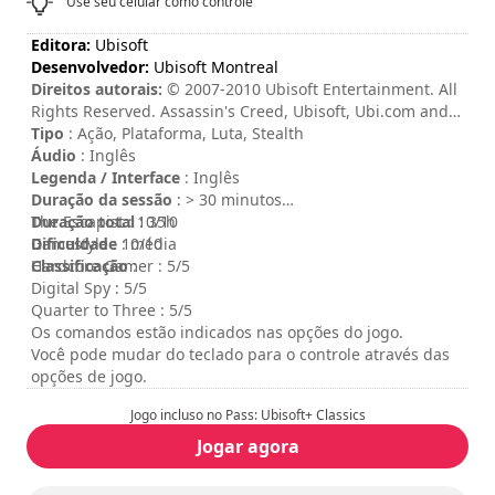
Use seu celular como controle
Editora:
Ubisoft
Desenvolvedor:
Ubisoft Montreal
Direitos autorais:
© 2007-2010 Ubisoft Entertainment. All
Rights Reserved. Assassin's Creed, Ubisoft, Ubi.com and
the Ubisoft logo are trademarks of Ubisoft Entertainment
Tipo
: Ação, Plataforma, Luta, Stealth
in the U.S. and or other countries.
Áudio
: Inglês
Legenda / Interface
: Inglês
Duração da sessão
: > 30 minutos
Duração total
The Escapist : 10/10
: 35h
Dificuldade
Gamestyle : 10/10
: média
Classificação
Hardcore Gamer : 5/5
:
Digital Spy : 5/5
Quarter to Three : 5/5
Os comandos estão indicados nas opções do jogo.
Você pode mudar do teclado para o controle através das
opções de jogo.
Jogo incluso no Pass: Ubisoft+ Classics
Jogar agora