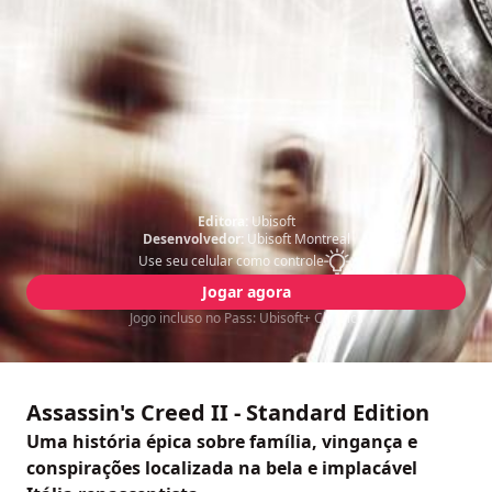
Editora:
Ubisoft
Desenvolvedor:
Ubisoft Montreal
Use seu celular como controle
Jogar agora
Jogo incluso no Pass: Ubisoft+ Classics
Assassin's Creed II - Standard Edition
Uma história épica sobre família, vingança e
conspirações localizada na bela e implacável