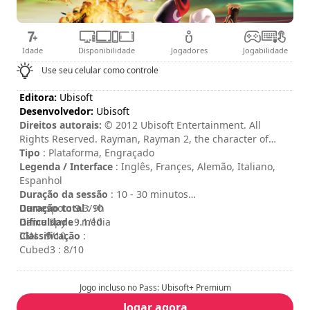
Idade
Disponibilidade
Jogadores
Jogabilidade
Use seu celular como controle
Editora:
Ubisoft
Desenvolvedor:
Ubisoft
Direitos autorais:
© 2012 Ubisoft Entertainment. All
Rights Reserved. Rayman, Rayman 2, the character of
Rayman, Ubisoft, Ubi.com, and the Ubisoft logo are
Tipo
: Plataforma, Engraçado
trademarks of Ubisoft Entertainment in the U.S. and/or
Legenda / Interface
: Inglês, Françes, Alemão, Italiano,
other countries.
Espanhol
Duração da sessão
: 10 - 30 minutos
Duração total
Gamespot : 9.3/10
: 9h
Dificuldade
Game Spy : 9.1/10
: média
Classificação
IGN : 9/10
:
Cubed3 : 8/10
Jogo incluso no Pass: Ubisoft+ Premium
Jogar agora