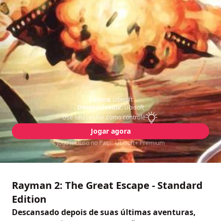
Editora:
Ubisoft
Desenvolvedor:
Ubisoft
Use seu celular como controle
Jogar agora
Jogo incluso no Pass: Ubisoft+ Premium
Rayman 2: The Great Escape - Standard
Edition
Descansado depois de suas últimas aventuras,