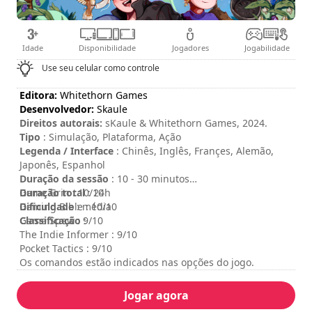
Idade
Disponibilidade
Jogadores
Jogabilidade
Use seu celular como controle
Editora:
Whitethorn Games
Desenvolvedor:
Skaule
Direitos autorais:
sKaule & Whitethorn Games, 2024.
Tipo
: Simulação, Plataforma, Ação
Legenda / Interface
: Chinês, Inglês, Françes, Alemão,
Japonês, Espanhol
Duração da sessão
: 10 - 30 minutos
Duração total
Game Grin : 10/10
: 24h
Dificuldade
Gaming Bible : 10/10
: média
Classificação
Game Spew : 9/10
:
The Indie Informer : 9/10
Pocket Tactics : 9/10
Os comandos estão indicados nas opções do jogo.
Jogar agora