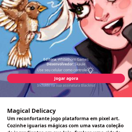
Editora:
Whitethorn Games
Desenvolvedor:
Skaule
Use seu celular como controle
Jogar agora
Incluído na sua assinatura Blacknut
Magical Delicacy
Um reconfortante jogo plataforma em pixel art.
Cozinhe iguarias mágicas com uma vasta coleção