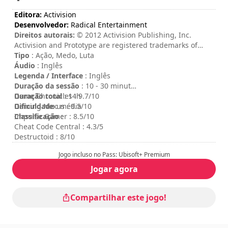
Editora:
Activision
Desenvolvedor:
Radical Entertainment
Direitos autorais:
© 2012 Activision Publishing, Inc.
Activision and Prototype are registered trademarks of
Activision Publishing, Inc. All rights reserved. The ratings
Tipo
: Ação, Medo, Luta
icon is a registered trademark of the Entertainment
Áudio
: Inglês
Software Association. All other trademarks and trade
Legenda / Interface
: Inglês
names are the properties of their respective owners.
Duração da sessão
: 10 - 30 minutos
Duração total
Game Chronicles : 9.7/10
: 14h
Dificuldade
Gaming Nexus : 9.5/10
: média
Classificação
Impulse Gamer : 8.5/10
:
Cheat Code Central : 4.3/5
Destructoid : 8/10
Jogo incluso no Pass: Ubisoft+ Premium
Jogar agora
Compartilhar este jogo!