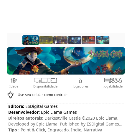
Idade
Disponibilidade
Jogadores
Jogabilidade
Use seu celular como controle
Editora:
ESDigital Games
Desenvolvedor:
Epic Llama Games
Direitos autorais:
Darkestville Castle ©2020 Epic Llama.
Developed by Epic Llama. Published by ESDigital Games
Ltd. All rights reserved. Darkestville Castle, Epic Llama an
Tipo
: Point & Click, Engraçado, Indie, Narrativa