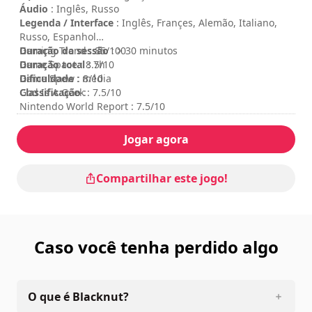
their respective logos are trademarks or registered
Áudio
: Inglês, Russo
trademarks of Epic Llama. All other trademarks, logos and
Legenda / Interface
: Inglês, Françes, Alemão, Italiano,
copyrights are property of their respective owners.
Russo, Espanhol
Distributed by ESDigital Games Ltd. All rights reserved.
Duração da sessão
Gaming Trend : 85/100
: > 30 minutos
Duração total
Game Space : 8.5/10
: 7h
Dificuldade
Game Spew : 8/10
: média
Classificação
God Is A Geek : 7.5/10
:
Nintendo World Report : 7.5/10
Jogar agora
Compartilhar este jogo!
Caso você tenha perdido algo
O que é Blacknut?