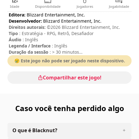
Idade
Disponibilidade
Jogadores
Jogabilidade
Editora:
Blizzard Entertainment, Inc.
Desenvolvedor:
Blizzard Entertainment, Inc.
Direitos autorais:
©2026 Blizzard Entertainment, Inc.
Tipo
: Estratégia - RPG, Retrô, Desafiador
Áudio
: Inglês
Legenda / Interface
: Inglês
Duração da sessão
: > 30 minutos
Dificuldade
: alta
😢 Este jogo não pode ser jogado neste dispositivo.
Classificação
: Eurogamer : 4/5
Compartilhar este jogo!
Caso você tenha perdido algo
O que é Blacknut?