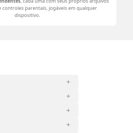
endentes
, cada uma com seus próprios arquivos
e controles parentais, jogáveis em qualquer
dispositivo.