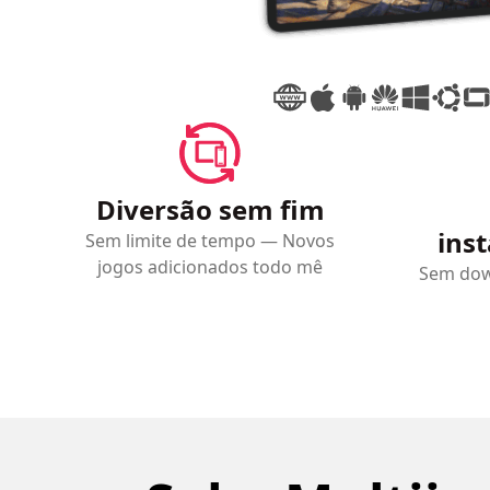
Diversão sem fim
ins
Sem limite de tempo — Novos
jogos adicionados todo mê
Sem dow