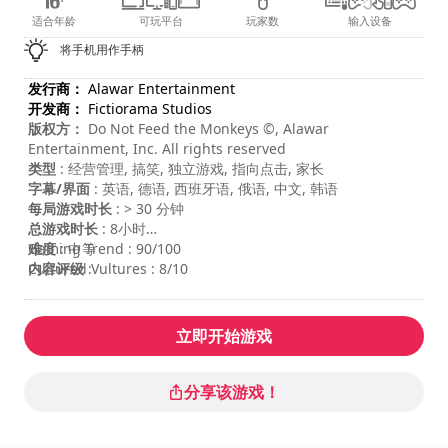
适合年龄
可玩平台
玩家数
输入设备
将手机用作手柄
发行商：
Alawar Entertainment
开发商：
Fictiorama Studios
版权方：
Do Not Feed the Monkeys ©, Alawar
Entertainment, Inc. All rights reserved
类型
: 经营管理, 搞笑, 独立游戏, 指向点击, 家长
字幕/界面
: 英语, 德语, 西班牙语, 俄语, 中文, 韩语
每局游戏时长
: > 30 分钟
总游戏时长
: 8小时
难度
Gaming Trend : 90/100
: 中等
内容评级
Cultured Vultures : 8/10
:
立即开始游戏
分享该游戏！