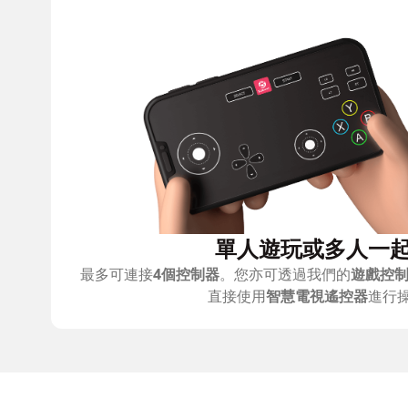
單人遊玩或多人一
最多可連接
4個控制器
。您亦可透過我們的
遊戲控
直接使用
智慧電視遙控器
進行