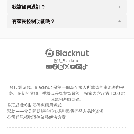
我該如何退訂？
有家長控制功能嗎？
關注Blacknut
發現雲遊戲。Blacknut 是第一個為全家人所準備的串流遊戲平
臺。在您的電腦、手機或是智慧型電視上探索內含超過 1000 款
遊戲的遊戲目錄。
發現
遊戲
控制器
優惠
應用程式
幫助——常見問題解答
折扣碼
聯繫我們
登入
品牌資源
公司
通訊
招聘職位
業務解決方案