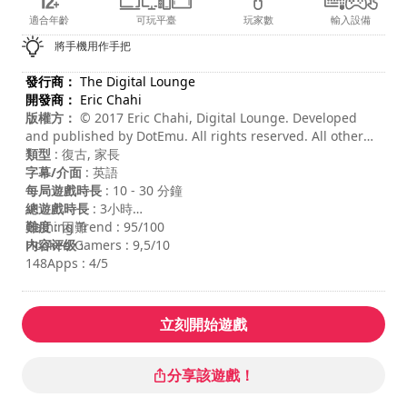
適合年齡
可玩平臺
玩家數
輸入設備
將手機用作手把
發行商：
The Digital Lounge
開發商：
Eric Chahi
版權方：
© 2017 Eric Chahi, Digital Lounge. Developed
and published by DotEmu. All rights reserved. All other
trademarks, logos, and copyrights are property of their
類型
: 復古, 家長
respective owners.
字幕/介面
: 英語
每局遊戲時長
: 10 - 30 分鐘
總遊戲時長
: 3小時
難度
Gaming Trend : 95/100
: 困難
内容评级
Hooked Gamers : 9,5/10
:
148Apps : 4/5
立刻開始遊戲
分享該遊戲！