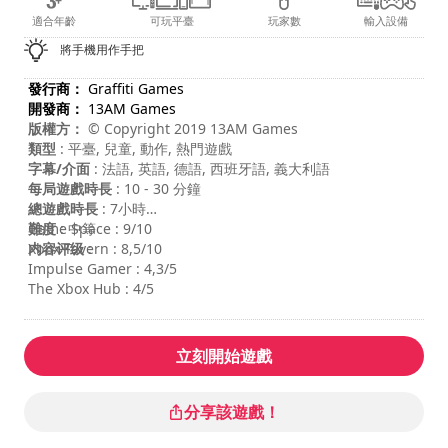
適合年齡
可玩平臺
玩家數
輸入設備
將手機用作手把
發行商：
Graffiti Games
開發商：
13AM Games
版權方：
© Copyright 2019 13AM Games
類型
: 平臺, 兒童, 動作, 熱門遊戲
字幕/介面
: 法語, 英語, 德語, 西班牙語, 義大利語
每局遊戲時長
: 10 - 30 分鐘
總遊戲時長
: 7小時
難度
Game Space : 9/10
: 中等
内容评级
Xbox Tavern : 8,5/10
:
Impulse Gamer : 4,3/5
The Xbox Hub : 4/5
立刻開始遊戲
分享該遊戲！