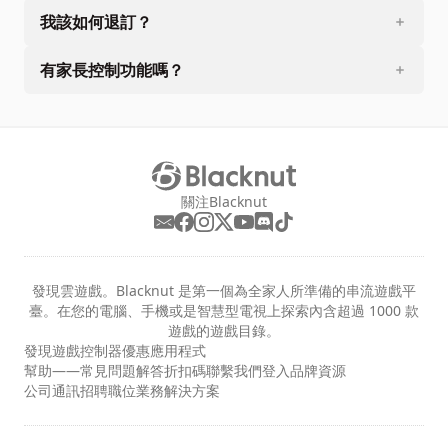
我該如何退訂？
有家長控制功能嗎？
關注Blacknut
發現雲遊戲。Blacknut 是第一個為全家人所準備的串流遊戲平
臺。在您的電腦、手機或是智慧型電視上探索內含超過 1000 款
遊戲的遊戲目錄。
發現
遊戲
控制器
優惠
應用程式
幫助——常見問題解答
折扣碼
聯繫我們
登入
品牌資源
公司
通訊
招聘職位
業務解決方案