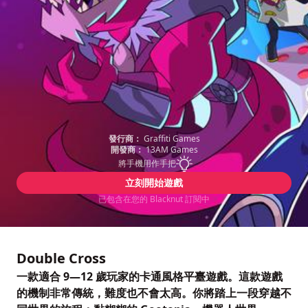
發行商：
Graffiti Games
開發商：
13AM Games
將手機用作手把
立刻開始遊戲
已包含在您的 Blacknut 訂閱中
Double Cross
一款適合 9—12 歲玩家的卡通風格平臺遊戲。這款遊戲
的機制非常傳統，難度也不會太高。你將踏上一段穿越不