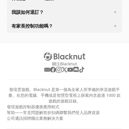
我該如何退訂？
有家長控制功能嗎？
關注Blacknut
發現雲遊戲。Blacknut 是第一個為全家人所準備的串流遊戲平
臺。在您的電腦、手機或是智慧型電視上探索內含超過 1000 款
遊戲的遊戲目錄。
發現
遊戲
控制器
優惠
應用程式
幫助——常見問題解答
折扣碼
聯繫我們
登入
品牌資源
公司
通訊
招聘職位
業務解決方案