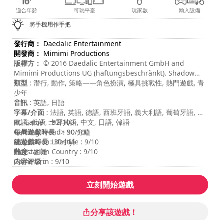
適合年齡
可玩平臺
玩家數
輸入設備
將手機用作手把
發行商：
Daedalic Entertainment
開發商：
Mimimi Productions
版權方：
© 2016 Daedalic Entertainment GmbH and
Mimimi Productions UG (haftungsbeschränkt). Shadow
Tactics, the Shadow Tactics logo, the Daedalic logo and
類型
: 潛行, 動作, 策略——角色扮演, 極具挑戰性, 熱門遊戲, 青
the Mimimi Productions logo are trademarks of Daedalic
少年
Entertainment GmbH and/or Mimimi Productions UG
音訊
: 英語, 日語
(haftungsbeschränkt). All rights reserved.
字幕/介面
: 法語, 英語, 德語, 西班牙語, 義大利語, 葡萄牙語, 波
蘭語, 俄語, 土耳其語, 中文, 日語, 韓語
PC Gamer : 92/100
每局遊戲時長
Gaming Trend : 90/100
: > 30 分鐘
總遊戲時長
Playstation Lifestyle : 9/10
: 30小時
難度
Playstation Country : 9/10
: 困難
内容评级
Game Grin : 9/10
:
立刻開始遊戲
分享該遊戲！