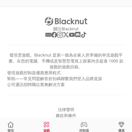
關注Blacknut
發現雲遊戲。Blacknut 是第一個為全家人所準備的串流遊戲平
臺。在您的電腦、手機或是智慧型電視上探索內含超過 1000 款
遊戲的遊戲目錄。
發現
遊戲
控制器
優惠
應用程式
幫助——常見問題解答
折扣碼
聯繫我們
登入
品牌資源
公司
通訊
招聘職位
業務解決方案
法律聲明
條款和條件
隱私
cookie 設定
發現
遊戲
控制器
優惠