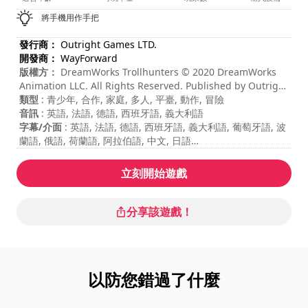
將手機用作手把
發行商：
Outright Games LTD.
開發商：
WayForward
版權方：
DreamWorks Trollhunters © 2020 DreamWorks
Animation LLC. All Rights Reserved. Published by Outright
Games Limited. Software © 2020 Outright Games Limited.
類型
: 青少年, 合作, 家庭, 多人, 平臺, 動作, 冒險
Developed by WayForward. Distributed in Europe by
音訊
: 英語, 法語, 德語, 西班牙語, 義大利語
BANDAI NAMCO Entertainment Europe S.A.S. and its
字幕/介面
: 英語, 法語, 德語, 西班牙語, 義大利語, 葡萄牙語, 波
subsidiaries. All other trademarks and copyrights are the
蘭語, 俄語, 荷蘭語, 阿拉伯語, 中文, 日語
property of their respective owners. All Rights Reserved.
每局遊戲時長
: 10 - 30 分鐘
總遊戲時長
: 6小時
立刻開始遊戲
難度
: 中等
多人遊戲模式
: Local, Cooperation, 2 Players
分享該遊戲！
以防您錯過了什麼