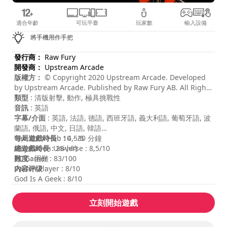
適合年齡
可玩平臺
玩家數
輸入設備
將手機用作手把
發行商：
Raw Fury
開發商：
Upstream Arcade
版權方：
© Copyright 2020 Upstream Arcade. Developed
by Upstream Arcade. Published by Raw Fury AB. All Rights
Reserved.
類型
: 清版射擊, 動作, 極具挑戰性
音訊
: 英語
字幕/介面
: 英語, 法語, 德語, 西班牙語, 義大利語, 葡萄牙語, 波
蘭語, 俄語, 中文, 日語, 韓語
每局遊戲時長
The Xbox Hub : 4,5/5
: 10 - 30 分鐘
總遊戲時長
Playstation Universe : 8,5/10
: 28小時
難度
PC Gamer : 83/100
: 困難
内容评级
Switch Player : 8/10
:
God Is A Geek : 8/10
立刻開始遊戲