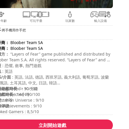
合年齡
可玩平臺
玩家數
輸入設備
將手機用作手把
行商：
Bloober Team SA
發商：
Bloober Team SA
權方：
“Layers of Fear” game published and distributed by
ober Team S.A. All rights reserved. “Layers of Fear” and all
os, characters, names, and related indicia are TM & ©
型
: 恐懼, 敘事, 熱門遊戲
6 Bloober Team S.A. All Rights Reserved. “Layers of Fear”
訊
: 英語
e developed by Bloober Team S.A. Bloober Team is a
幕/介面
: 英語, 法語, 德語, 西班牙語, 義大利語, 葡萄牙語, 波蘭
istered trademark of Bloober Team S.A. (Inc.) in US and/or
 俄語, 土耳其語, 中文, 日語, 韓語
er countries. All other copyrights and trademarks are the
局遊戲時長
ing Trend : 90/100
: > 30 分鐘
perty of their respective owners. All rights reserved.
遊戲時長
 Connected : 90/100
: 14小時
ess otherwise indicated, the completed “Layers of Fear”
度
ystation Universe : 9/10
: 中等
e is the property of Bloober Team S.A. Reproduction,
容评级
e Achievements : 9/10
:
ification, storage in a retrieval system or retransmission,
ked Gamers : 8,5/10
any form or by any means, electronic, mechanical or
erwise, for any purpose, is strictly prohibited without
立刻開始遊戲
or written permission.