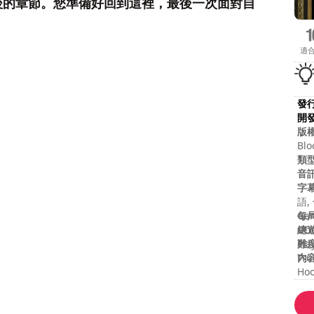
後的章節。您準備好回到這裡，最後一次面對自
適
發
開
版
Blo
log
類
201
音
gam
字
reg
語,
oth
每
Gam
pro
總
COG
Unl
難
Pla
gam
内
Tru
mod
Hoo
in 
oth
pri