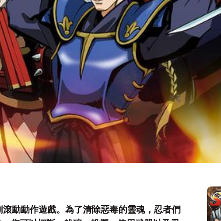
出的一款側滾動動作遊戲。為了清除惡毒的靈魂，忍者們