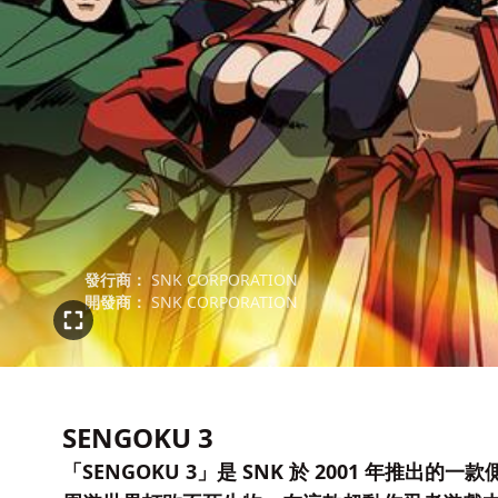
發行商：
SNK CORPORATION
開發商：
SNK CORPORATION
SENGOKU 3
「SENGOKU 3」是 SNK 於 2001 年推