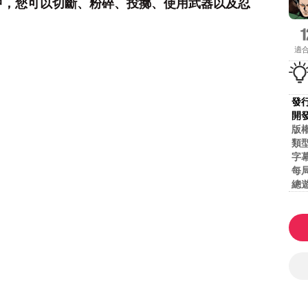
中，您可以切斷、粉碎、投擲、使用武器以及忍
適
發
開
版
類
字
每
總
難
内