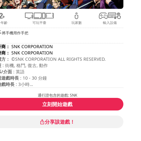
合年齡
可玩平臺
玩家數
輸入設備
將手機用作手把
行商：
SNK CORPORATION
發商：
SNK CORPORATION
權方：
©SNK CORPORATION ALL RIGHTS RESERVED.
型
: 街機, 格鬥, 復古, 動作
幕/介面
: 英語
局遊戲時長
: 10 - 30 分鐘
遊戲時長
: 3小時
度
: 中等
通行證包含的遊戲: SNK
容评级
: Nintendo Life : 9/10
立刻開始遊戲
分享該遊戲！