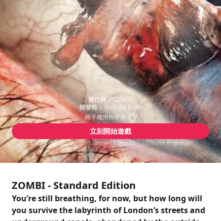
發行商：
Ubisoft
開發商：
Straight Right
將手機用作手把
立刻開始遊戲
遊戲包含在通行證中：Ubisoft+ Classics | Ubisoft+ Premium
ZOMBI - Standard Edition
You’re still breathing, for now, but how long will
you survive the labyrinth of London’s streets and