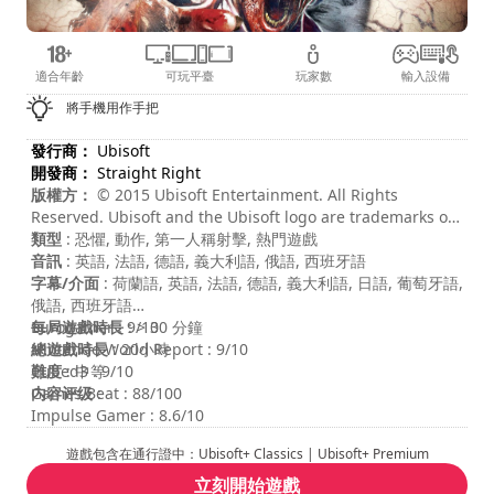
適合年齡
可玩平臺
玩家數
輸入設備
將手機用作手把
發行商：
Ubisoft
開發商：
Straight Right
版權方：
© 2015 Ubisoft Entertainment. All Rights
Reserved. Ubisoft and the Ubisoft logo are trademarks of
Ubisoft Entertainment in the US and/or other countries.
類型
: 恐懼, 動作, 第一人稱射擊, 熱門遊戲
音訊
: 英語, 法語, 德語, 義大利語, 俄語, 西班牙語
字幕/介面
: 荷蘭語, 英語, 法語, 德語, 義大利語, 日語, 葡萄牙語,
俄語, 西班牙語
每局遊戲時長
Eurogamer : 9/10
: > 30 分鐘
總遊戲時長
Nintendo World Report : 9/10
: 20小時
難度
Cubed3 : 9/10
: 中等
内容评级
Games Beat : 88/100
:
Impulse Gamer : 8.6/10
遊戲包含在通行證中：Ubisoft+ Classics | Ubisoft+ Premium
立刻開始遊戲