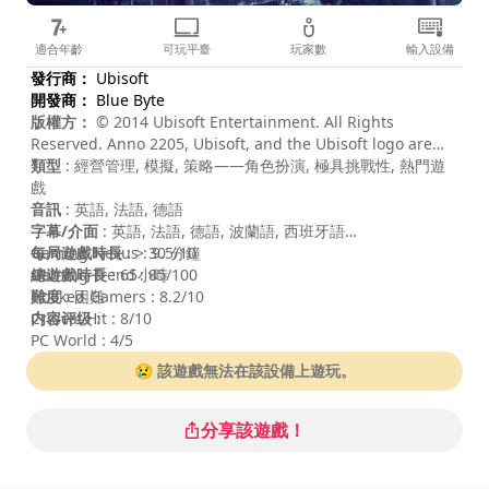
適合年齡
可玩平臺
玩家數
輸入設備
發行商：
Ubisoft
開發商：
Blue Byte
版權方：
© 2014 Ubisoft Entertainment. All Rights
Reserved. Anno 2205, Ubisoft, and the Ubisoft logo are
trademarks of Ubisoft Entertainment in the US and/or
類型
: 經營管理, 模擬, 策略——角色扮演, 極具挑戰性, 熱門遊
other countries. Anno, Blue Byte, and the Blue Byte logo
戲
are trademarks of Ubisoft GmbH in the US and/or other
音訊
: 英語, 法語, 德語
countries.
字幕/介面
: 英語, 法語, 德語, 波蘭語, 西班牙語
每局遊戲時長
Gaming Nexus : 9.5/10
: > 30 分鐘
總遊戲時長
Gaming Trend : 85/100
: 65小時
難度
Hooked Gamers : 8.2/10
: 困難
内容评级
Critical Hit : 8/10
:
PC World : 4/5
😢 該遊戲無法在該設備上遊玩。
分享該遊戲！