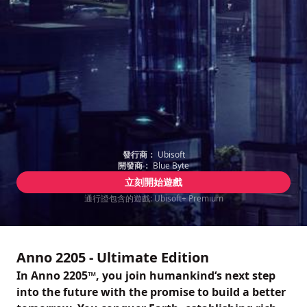
發行商：
Ubisoft
開發商：
Blue Byte
立刻開始遊戲
通行證包含的遊戲: Ubisoft+ Premium
Anno 2205 - Ultimate Edition
In Anno 2205™, you join humankind‘s next step
into the future with the promise to build a better