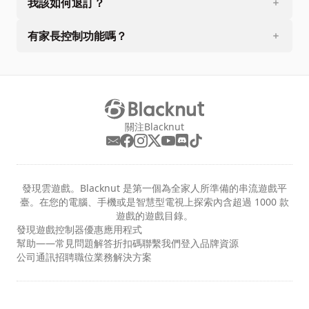
我該如何退訂？
有家長控制功能嗎？
關注Blacknut
發現雲遊戲。Blacknut 是第一個為全家人所準備的串流遊戲平
臺。在您的電腦、手機或是智慧型電視上探索內含超過 1000 款
遊戲的遊戲目錄。
發現
遊戲
控制器
優惠
應用程式
幫助——常見問題解答
折扣碼
聯繫我們
登入
品牌資源
公司
通訊
招聘職位
業務解決方案