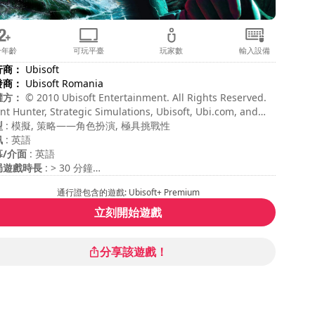
合年齡
可玩平臺
玩家數
輸入設備
行商：
Ubisoft
發商：
Ubisoft Romania
權方：
© 2010 Ubisoft Entertainment. All Rights Reserved.
ent Hunter, Strategic Simulations, Ubisoft, Ubi.com, and
 Ubisoft logo are trademarks of Ubisoft Entertainment in
型
: 模擬, 策略——角色扮演, 極具挑戰性
 U.S. and/or other countries.
訊
: 英語
幕/介面
: 英語
局遊戲時長
: > 30 分鐘
度
: 困難
通行證包含的遊戲: Ubisoft+ Premium
立刻開始遊戲
分享該遊戲！