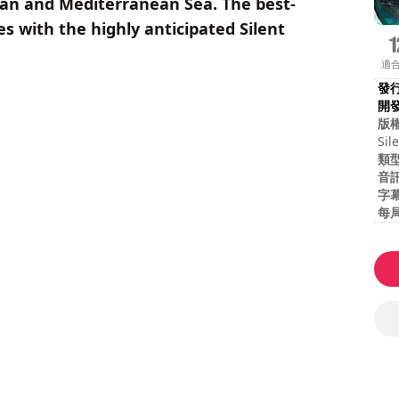
ean and Mediterranean Sea. The best-
es with the highly anticipated Silent
適
發
開
版
Sil
the
類
the
音
字
每
難