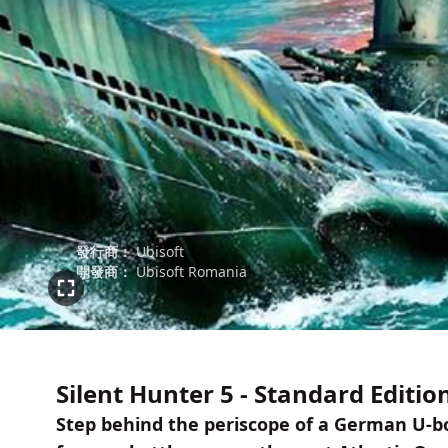
發行商：
Ubisoft
開發商：
Ubisoft Romania
Silent Hunter 5 - Standard Editio
Step behind the periscope of a German U-bo