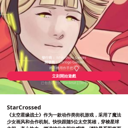
發行商：
Whitethorn Games
開發商：
Contigo Games
將手機用作手把
立刻開始遊戲
已包含在您的 Blacknut 訂閱中
StarCrossed
《太空星缘战士》作为一款动作类街机游戏，采用了魔法
少女画风和合作机制。快快跟随5位太空英雄，穿梭星球