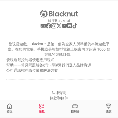
關注Blacknut
發現雲遊戲。Blacknut 是第一個為全家人所準備的串流遊戲平
臺。在您的電腦、手機或是智慧型電視上探索內含超過 1000 款
遊戲的遊戲目錄。
發現
遊戲
控制器
優惠
應用程式
幫助——常見問題解答
折扣碼
聯繫我們
登入
品牌資源
公司
通訊
招聘職位
業務解決方案
法律聲明
條款和條件
隱私
cookie 設定
發現
遊戲
控制器
優惠
繁体中文