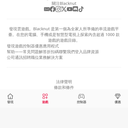
關注Blacknut
發現雲遊戲。Blacknut 是第一個為全家人所準備的串流遊戲平
臺。在您的電腦、手機或是智慧型電視上探索內含超過 1000 款
遊戲的遊戲目錄。
發現
遊戲
控制器
優惠
應用程式
幫助——常見問題解答
折扣碼
聯繫我們
登入
品牌資源
公司
通訊
招聘職位
業務解決方案
法律聲明
條款和條件
隱私
cookie 設定
發現
遊戲
控制器
優惠
繁体中文