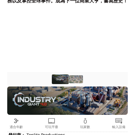
務以及掌控全球事件。成為下一位商業大亨，書寫歷史！
適合年齡
可玩平臺
玩家數
輸入設備
發行商：
Toplitz Productions