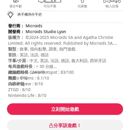
適合年齡
可玩平臺
玩家數
輸入設備
將手機用作手把
發行商：
Microids
開發商：
Microids Studio Lyon
版權方：
©2024-2025 Microids SA and Agatha Christie
Limited. All rights reserved. Published by Microids SA.
Developed by Microids Studio Lyon. All rights reserved.
類型
: 敘事, 指向點擊, 調查, 熱門遊戲
Based on Death on the Nile © 1937 Agatha Christie
音訊
: 英語, 法語, 德語
Limited. All rights reserved. DEATH ON THE NILE, AGATHA
字幕/介面
: 中文, 英語, 法語, 德語, 義大利語, 西班牙語
CHRISTIE, POIROT, the Agatha Christie Signature and the
每局遊戲時長
: > 30 分鐘
AC Monogram Logo are registered trademarks of Agatha
總遊戲時長
Adventure Game Hotspot : 83/100
: 24小時
Christie Limited in the UK and elsewhere. All rights
難度
Video Chums : 8.1/10
: 中等
reserved.
内容评级
Game Spew : 8/10
:
ZTGD : 8/10
Nintendo Life : 8/10
立刻開始遊戲
分享該遊戲！