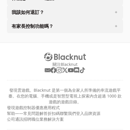
我該如何退訂？
有家長控制功能嗎？
關注Blacknut
發現雲遊戲。Blacknut 是第一個為全家人所準備的串流遊戲平
臺。在您的電腦、手機或是智慧型電視上探索內含超過 1000 款
遊戲的遊戲目錄。
發現
遊戲
控制器
優惠
應用程式
幫助——常見問題解答
折扣碼
聯繫我們
登入
品牌資源
公司
通訊
招聘職位
業務解決方案