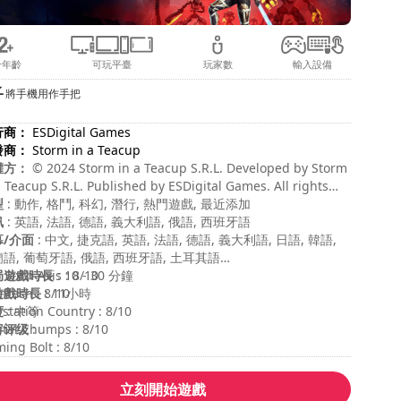
合年齡
可玩平臺
玩家數
輸入設備
將手機用作手把
行商：
ESDigital Games
發商：
Storm in a Teacup
權方：
© 2024 Storm in a Teacup S.R.L. Developed by Storm
a Teacup S.R.L. Published by ESDigital Games. All rights
erved.
型
: 動作, 格鬥, 科幻, 潛行, 熱門遊戲, 最近添加
訊
: 英語, 法語, 德語, 義大利語, 俄語, 西班牙語
幕/介面
: 中文, 捷克語, 英語, 法語, 德語, 義大利語, 日語, 韓語,
語, 葡萄牙語, 俄語, 西班牙語, 土耳其語
局遊戲時長
 Sixth Axis : 8/10
: 10 - 30 分鐘
遊戲時長
ftech : 8/10
: 11小時
度
ystation Country : 8/10
: 中等
容评级
ital Chumps : 8/10
:
ing Bolt : 8/10
立刻開始遊戲