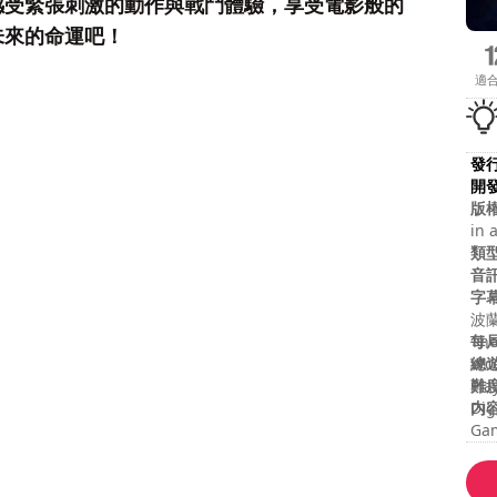
感受緊張刺激的動作與戰鬥體驗，享受電影般的
未來的命運吧！
適
發
開
版
in 
res
類
音
字
波蘭
每
The
總
Wcc
難
Pla
内
Dig
Gam