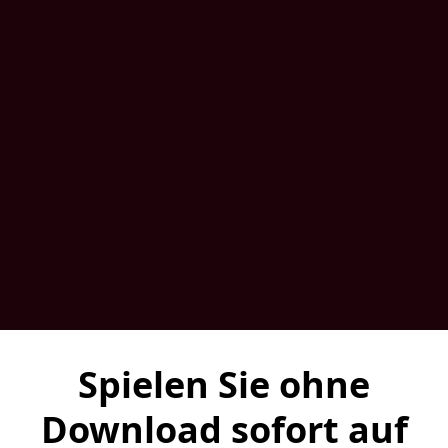
Spielen Sie ohne
Download sofort auf