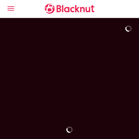
Entdecken Sie die Welt des Blacknut Cloud Gaming