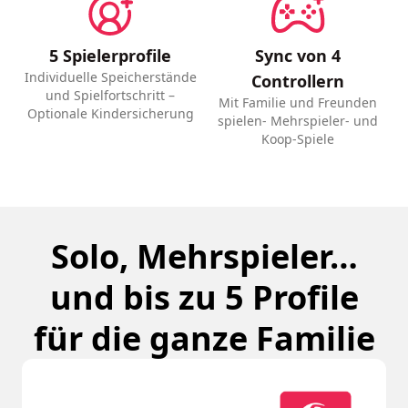
5 Spielerprofile
Sync von 4
Individuelle Speicherstände
Controllern
und Spielfortschritt –
Mit Familie und Freunden
Optionale Kindersicherung
spielen- Mehrspieler- und
Koop-Spiele
Solo, Mehrspieler…
und bis zu 5 Profile
für die ganze Familie