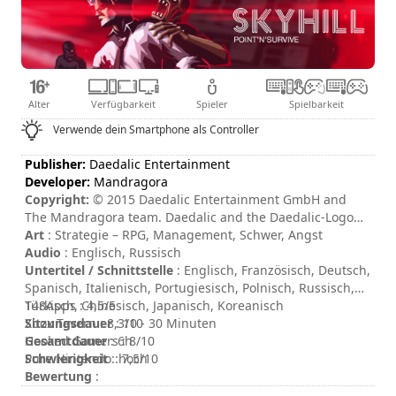
Alter
Verfügbarkeit
Spieler
Spielbarkeit
Verwende dein Smartphone als Controller
Publisher:
Daedalic Entertainment
Developer:
Mandragora
Copyright:
© 2015 Daedalic Entertainment GmbH and
The Mandragora team. Daedalic and the Daedalic-Logo
are trademarks of Daedalic Entertainment GmbH. All
Art
: Strategie – RPG, Management, Schwer, Angst
rights reserved.
Audio
: Englisch, Russisch
Untertitel / Schnittstelle
: Englisch, Französisch, Deutsch,
Spanisch, Italienisch, Portugiesisch, Polnisch, Russisch,
Türkisch, Chinesisch, Japanisch, Koreanisch
148Apps : 4,5/5
Sitzungsdauer
Xbox Tavern : 8,3/10
: 10 - 30 Minuten
Gesamtdauer
Hooked Gamers : 8/10
: 6h
Schwierigkeit
Pure Nintendo : 7,5/10
: hoch
Bewertung
: