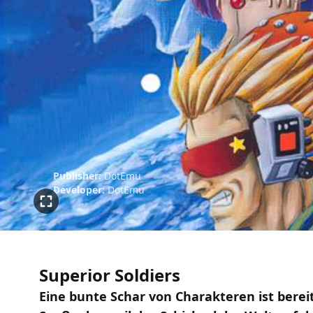
Publisher:
DotEmu
Developer:
DotEmu
Superior Soldiers
Eine bunte Schar von Charakteren ist bereit