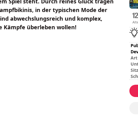
em Spiel steht. Durch reines Glück tragen
mpfbikinis, in der typischen Mode der
sind abwechslungsreich und komplex,
Alt
ie Kämpfe überleben wollen!
Pub
Dev
Art
Unt
Sit
Sch
Mul
Um 
Ihr