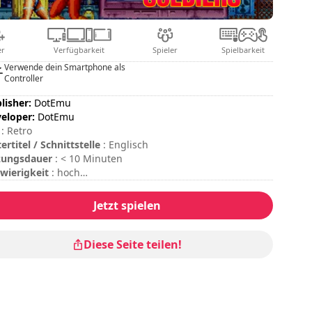
er
Verfügbarkeit
Spieler
Spielbarkeit
Verwende dein Smartphone als
Controller
lisher:
DotEmu
eloper:
DotEmu
: Retro
ertitel / Schnittstelle
: Englisch
zungsdauer
: < 10 Minuten
wierigkeit
: hoch
tiplayer-Modus
: Local, Competition, 2 Players
Münzen einzuwerfen, drücken Sie bitte die Taste "C" auf
Jetzt spielen
er Tastatur oder die Taste "Start" auf Ihrem Gamepad.
Diese Seite teilen!