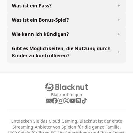
Was ist ein Pass?
Was ist ein Bonus-Spiel?
Wie kann ich kündigen?
Gibt es Möglichkeiten, die Nutzung durch
Kinder zu kontrollieren?
Blacknut folgen
Entdecken Sie das Cloud Gaming. Blacknut ist der erste
Streaming-Anbieter von Spielen für die ganze Familie.
1000 Spiele für Ihren PC, Ihr Smartphone und Ihren Smart-