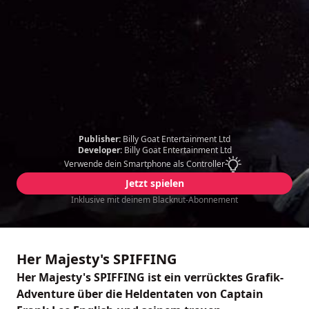
Publisher:
Billy Goat Entertainment Ltd
Developer:
Billy Goat Entertainment Ltd
Verwende dein Smartphone als Controller
Jetzt spielen
Inklusive mit deinem Blacknut-Abonnement
Her Majesty's SPIFFING
Her Majesty's SPIFFING ist ein verrücktes Grafik-
Adventure über die Heldentaten von Captain