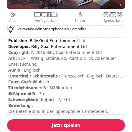
Alter
Verfügbarkeit
Spieler
Spielbarkeit
Verwende dein Smartphone als Controller
Publisher:
Billy Goat Entertainment Ltd
Developer:
Billy Goat Entertainment Ltd
Copyright:
© 2016 Billy Goat Entertainment Ltd
Art
: Sci-Fi, Witzig, Erzählung, Point & Click, Abenteuer,
Untersuchung
Audio
: Englisch
Untertitel / Schnittstelle
: Französisch, Englisch, Deutsch,
Spanisch, Italienisch
Game Grin : 8/10
Sitzungsdauer
True Achievements : 8/10
: 10 - 30 Minuten
Gesamtdauer
148Apps : 4/5
: 3h
Schwierigkeit
Nintendo World Report : 7,5/10
: mittel
Bewertung
:
Die Befehle sind in den Spieloptionen angegeben.
Jetzt spielen