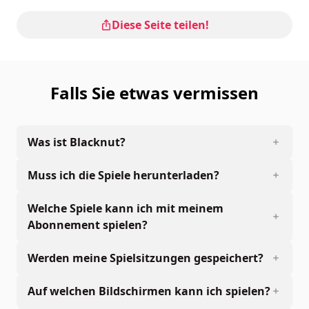
Diese Seite teilen!
Falls Sie etwas vermissen
Was ist Blacknut?
Muss ich die Spiele herunterladen?
Welche Spiele kann ich mit meinem
Abonnement spielen?
Werden meine Spielsitzungen gespeichert?
Auf welchen Bildschirmen kann ich spielen?