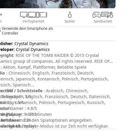
er
Verfügbarkeit
Spieler
Spielbarkeit
Verwende dein Smartphone als
Controller
lisher:
Crystal Dynamics
eloper:
Crystal Dynamics
yright:
RISE OF THE TOMB RAIDER © 2015 Crystal
amics group of companies. All rights reserved. RISE OF
 TOMB RAIDER, TOMB RAIDER, LARA CROFT, CRYSTAL
: Aktion, Kampf, Plattformer, Beliebte Spiele
AMICS, the CRYSTAL DYNAMICS logo, EIDOS, and the
dio
: Chinesisch, Englisch, Französisch, Deutsch,
OS logo are trademarks of the Crystal Dynamics and
lienisch, Japanisch, Koreanisch, Polnisch, Portugiesisch,
os Interactive Corp. group of companies.
sisch, Spanisch
ertitel / Schnittstelle
e : 5/5
: Arabisch, Chinesisch,
derländisch, Englisch, Französisch, Deutsch, Italienisch,
 Telegraph : 5/5
anisch, Koreanisch, Polnisch, Portugiesisch, Russisch,
ital Spy : 5/5
nisch
ulse Gamer : 4.8/5
zungsdauer
th Playing : 9.6/10
: > 30 Minuten
samtdauer
 Befehle sind in den Spieloptionen angegeben.
: 22h
wierigkeit
 Online-Multiplayer-Modus ist zur Zeit nicht verfügbar.
: mittel
wertung
: