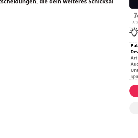
tscheidungen, die dein weiteres Schicksal
Alt
Pub
Dev
Art
Au
Unt
Spa
Chi
Sit
Ge
Sch
Die