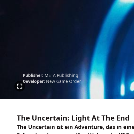
Publisher:
META Publishing
Developer:
New Game Order
The Uncertain: Light At The End
The Uncertain ist ein Adventure, das in ein