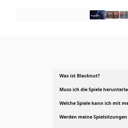
Was ist Blacknut?
Muss ich die Spiele herunterl
Welche Spiele kann ich mit 
Werden meine Spielsitzungen 