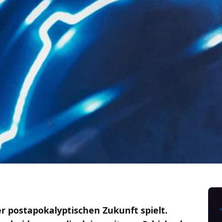
er postapokalyptischen Zukunft spielt.