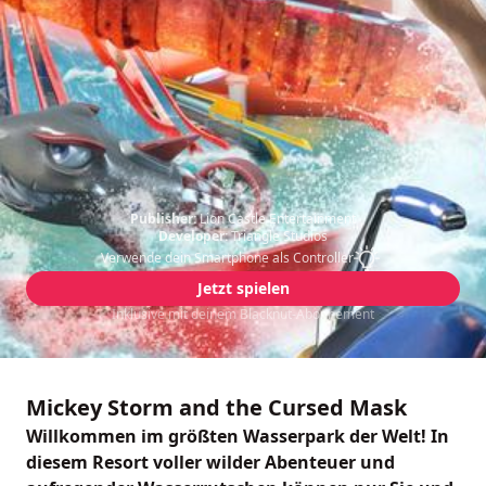
Publisher:
Lion Castle Entertainment
Developer:
Triangle Studios
Verwende dein Smartphone als Controller
Jetzt spielen
Inklusive mit deinem Blacknut-Abonnement
Mickey Storm and the Cursed Mask
Willkommen im größten Wasserpark der Welt! In
diesem Resort voller wilder Abenteuer und