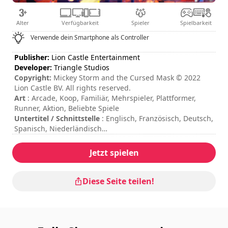
Alter
Verfügbarkeit
Spieler
Spielbarkeit
Verwende dein Smartphone als Controller
Publisher:
Lion Castle Entertainment
Developer:
Triangle Studios
Copyright:
Mickey Storm and the Cursed Mask © 2022
Lion Castle BV. All rights reserved.
Art
: Arcade, Koop, Familiär, Mehrspieler, Plattformer,
Runner, Aktion, Beliebte Spiele
Untertitel / Schnittstelle
: Englisch, Französisch, Deutsch,
Spanisch, Niederländisch
Sitzungsdauer
: 10 - 30 Minuten
Schwierigkeit
: mittel
Jetzt spielen
Multiplayer-Modus
: Local, Cooperation, 2 Players
Bewertung
: Video Chums : 7,6/10
Die Befehle sind in den Spieloptionen angegeben.
Diese Seite teilen!