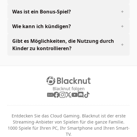
Was ist ein Bonus-Spiel?
Wie kann ich kündigen?
Gibt es Möglichkeiten, die Nutzung durch
Kinder zu kontrollieren?
Blacknut folgen
Entdecken Sie das Cloud Gaming. Blacknut ist der erste
Streaming-Anbieter von Spielen für die ganze Familie.
1000 Spiele für Ihren PC, Ihr Smartphone und Ihren Smart-
TV.